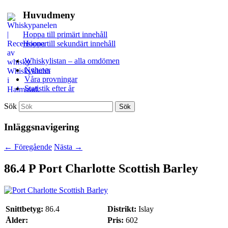
Huvudmeny
Hoppa till primärt innehåll
Hoppa till sekundärt innehåll
Whiskylistan – alla omdömen
Nyheter
Våra provningar
Statistik efter år
Sök
Inläggsnavigering
←
Föregående
Nästa
→
86.4 P
Port Charlotte Scottish Barley
Snittbetyg:
86.4
Distrikt:
Islay
Ålder:
Pris:
602