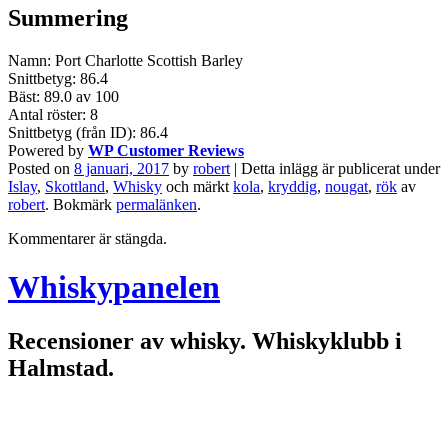
Summering
Namn:
Port Charlotte Scottish Barley
Snittbetyg:
86.4
Bäst: 89.0 av
100
Antal röster:
8
Snittbetyg (från ID): 86.4
Powered by
WP Customer Reviews
Posted on
8 januari, 2017
by
robert
| Detta inlägg är publicerat under
Islay
,
Skottland
,
Whisky
och märkt
kola
,
kryddig
,
nougat
,
rök
av
robert
. Bokmärk
permalänken
.
Kommentarer är stängda.
Whiskypanelen
Recensioner av whisky. Whiskyklubb i
Halmstad.