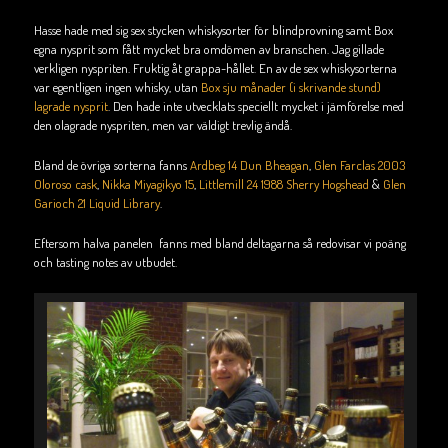
Hasse hade med sig sex stycken whiskysorter för blindprovning samt Box
egna nysprit som fått mycket bra omdömen av branschen. Jag gillade
verkligen nyspriten. Fruktig åt grappa-hållet. En av de sex whiskysorterna
var egentligen ingen whisky, utan
Box sju månader (i skrivande stund)
lagrade nysprit
. Den hade inte utvecklats speciellt mycket i jämförelse med
den olagrade nyspriten, men var väldigt trevlig ändå.
Bland de övriga sorterna fanns
Ardbeg 14 Dun Bheagan
,
Glen Farclas 2003
Oloroso cask
,
Nikka Miyagikyo 15
,
Littlemill 24 1988 Sherry Hogshead
&
Glen
Garioch 21 Liquid Library
.
Eftersom halva panelen fanns med bland deltagarna så redovisar vi poäng
och tasting notes av utbudet.