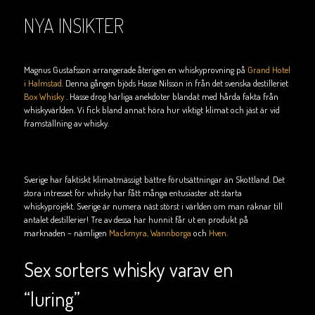
NYA INSIKTER
Magnus Gustafsson arrangerade återigen en whiskyprovning på
Grand Hotel
i Halmstad
. Denna gången bjöds Hasse Nilsson in från det svenska destilleriet
Box Whisky
. Hasse drog härliga anekdoter blandat med hårda fakta från
whiskyvärlden. Vi fick bland annat höra hur viktigt klimat och jäst är vid
framställning av whisky.
Sverige har faktiskt klimatmässigt bättre förutsättningar än Skottland. Det
stora intresset för whisky har fått många entusiaster att starta
whiskyprojekt. Sverige är numera näst störst i världen om man räknar till
antalet destillerier! Tre av dessa har hunnit får ut en produkt på
marknaden – nämligen
Mackmyra,
Wannborga
och
Hven
.
Sex sorters whisky varav en
“luring”