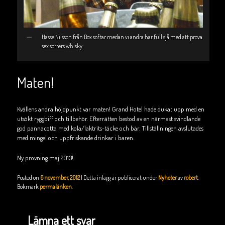
Hasse Nilsson från Box softar medan vi andra har full sjå med att prova
sex sorters whisky.
Maten!
Kvällens andra höjdpunkt var maten! Grand Hotel hade dukat upp med en
utsökt ryggbiff och tillbehör. Efterrätten bestod av en närmast svindlande
god pannacotta med kola/laktrits-täcke och bär. Tillställningen avslutades
med mingel och uppfriskande drinkar i baren.
Ny provning maj 2013!
Posted on
6 november, 2012
| Detta inlägg är publicerat under
Nyheter
av
robert
.
Bokmärk
permalänken
.
Lämna ett svar